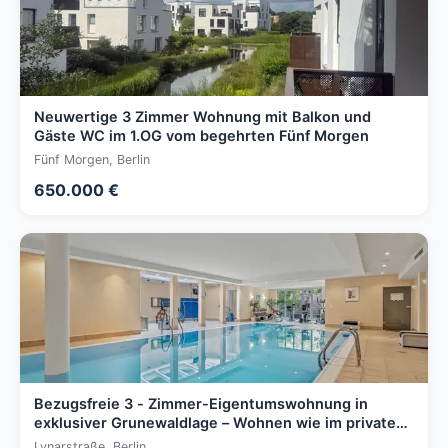
Neuwertige 3 Zimmer Wohnung mit Balkon und
Gäste WC im 1.OG vom begehrten Fünf Morgen
Fünf Morgen, Berlin
650.000 €
Bezugsfreie 3 - Zimmer-Eigentumswohnung in
exklusiver Grunewaldlage – Wohnen wie im privaten
Resort
Lynarstraße, Berlin