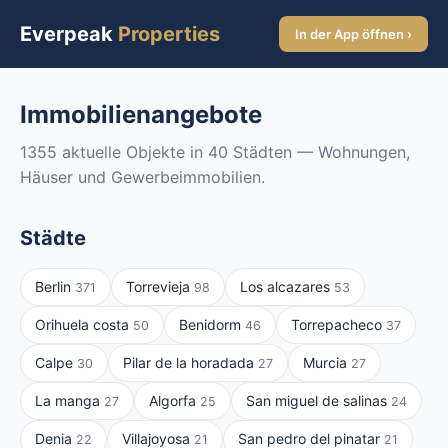
Everpeak
Properties
In der App öffnen ›
Immobilienangebote
1355 aktuelle Objekte in 40 Städten — Wohnungen,
Häuser und Gewerbeimmobilien.
Städte
Berlin
Torrevieja
Los alcazares
371
98
53
Orihuela costa
Benidorm
Torrepacheco
50
46
37
Calpe
Pilar de la horadada
Murcia
30
27
27
La manga
Algorfa
San miguel de salinas
27
25
24
Denia
Villajoyosa
San pedro del pinatar
22
21
21