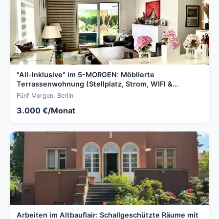
"All-Inklusive" im 5-MORGEN: Möblierte
Terrassenwohnung (Stellplatz, Strom, WIFI &
Privatgärtner)
Fünf Morgen, Berlin
3.000 €/Monat
Arbeiten im Altbauflair: Schallgeschützte Räume mit