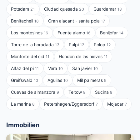
Potsdam
Ciudad quesada
Guardamar
21
20
18
Benitachell
Gran alacant - santa pola
18
17
Los montesinos
Fuente alamo
Benijofar
16
16
14
Torre de la horadada
Pulpi
Polop
13
12
12
Monforte del cid
Hondon de las nieves
11
11
Alfaz del pi
Vera
San javier
11
10
10
Greifswald
Aguilas
Mil palmeras
10
10
9
Cuevas de almanzora
Teltow
Sucina
9
8
8
La marina
Petershagen/Eggersdorf
Mojacar
8
7
7
Immobilien