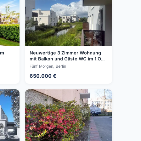
im
Neuwertige 3 Zimmer Wohnung
mit Balkon und Gäste WC im 1.OG
vom begehrten Fünf Morgen
Fünf Morgen, Berlin
650.000 €