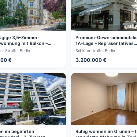
ügige 3,5-Zimmer-
Premium-Gewerbeimmobilie
wohnung mit Balkon –
1A-Lage – Repräsentatives
ll renoviert und modernisiert
Ecklokal nahe Ku'damm
er Straße, Berlin
Schlüterstraße, Berlin
00 €
3.200.000 €
n im begehrten
Ruhig wohnen im Grünen – f