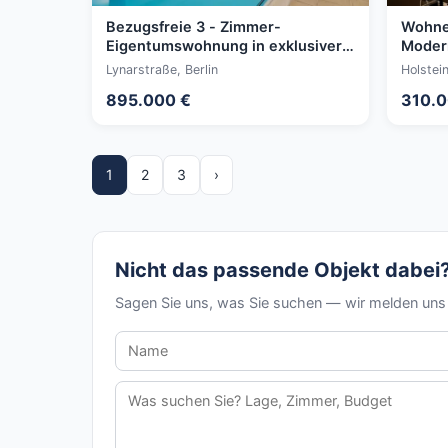
Bezugsfreie 3 - Zimmer-
Wohnen
Eigentumswohnung in exklusiver
Modern
Grunewaldlage – Wohnen wie im
Wohnu
Lynarstraße, Berlin
Holstein
privaten Resort
895.000 €
310.0
1
2
3
›
Nicht das passende Objekt dabei
Sagen Sie uns, was Sie suchen — wir melden un