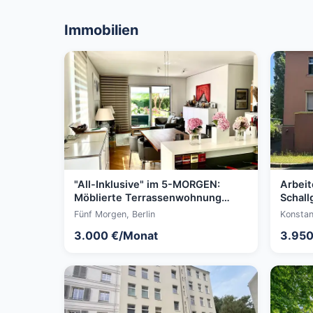
Immobilien
"All-Inklusive" im 5-MORGEN:
Arbeit
Möblierte Terrassenwohnung
Schall
(Stellplatz, Strom, WIFI &
Garten
Fünf Morgen, Berlin
Konstan
Privatgärtner)
3.000 €/Monat
3.950