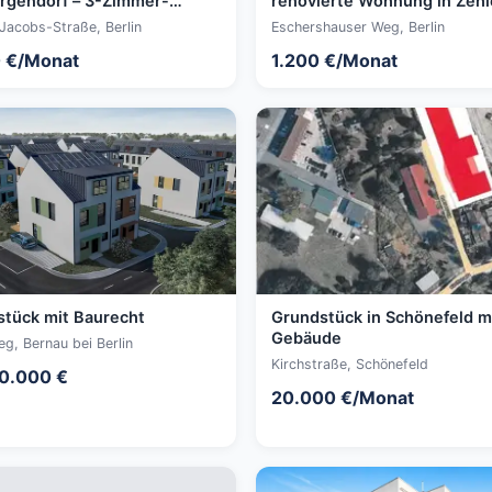
rgendorf – 3-Zimmer-
renovierte Wohnung in Zehl
ng mit Bad und Gäste-WC
Jacobs-Straße, Berlin
Eschershauser Weg, Berlin
 €/Monat
1.200 €/Monat
tück mit Baurecht
Grundstück in Schönefeld m
Gebäude
g, Bernau bei Berlin
Kirchstraße, Schönefeld
0.000 €
20.000 €/Monat