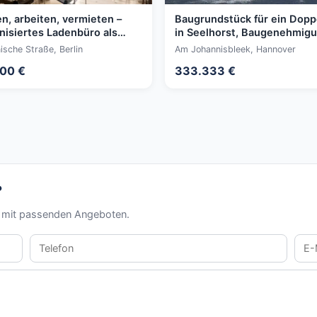
, arbeiten, vermieten –
Baugrundstück für ein Dopp
isiertes Ladenbüro als
in Seelhorst, Baugenehmigu
ng nutzbar
da!
ische Straße, Berlin
Am Johannisbleek, Hannover
00 €
333.333 €
?
s mit passenden Angeboten.