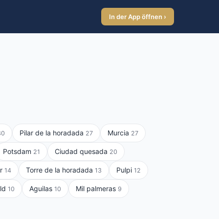
In der App öffnen ›
Pilar de la horadada
Murcia
30
27
27
Potsdam
Ciudad quesada
21
20
ar
Torre de la horadada
Pulpi
14
13
12
ald
Aguilas
Mil palmeras
10
10
9