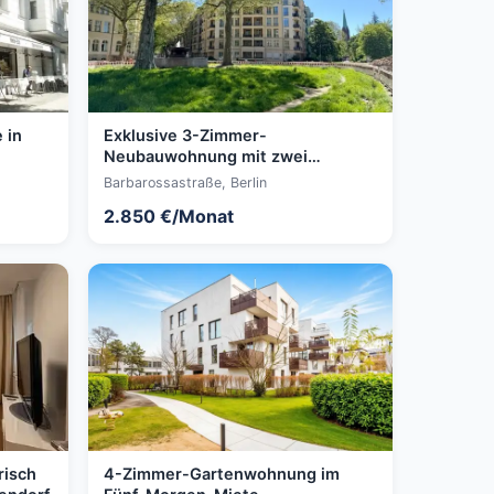
 in
Exklusive 3-Zimmer-
Neubauwohnung mit zwei
Terrassen und
Barbarossastraße, Berlin
Tiefgaragenstellplatz
2.850 €/Monat
risch
4-Zimmer-Gartenwohnung im