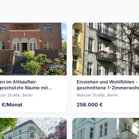
en im Altbauflair:
Einziehen und Wohlfühlen -
geschützte Räume mit
geschnittene 1-Zimmerwoh
 in Wilmersdorf
im gepflegten Altbau
zer Straße, Berlin
Mainzer Straße, Berlin
 €/Monat
258.000 €