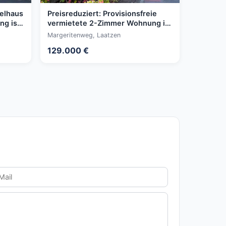
elhaus
Preisreduziert: Provisionsfreie
ng ist
vermietete 2-Zimmer Wohnung in
Alt-Laatzen
Margeritenweg, Laatzen
129.000 €