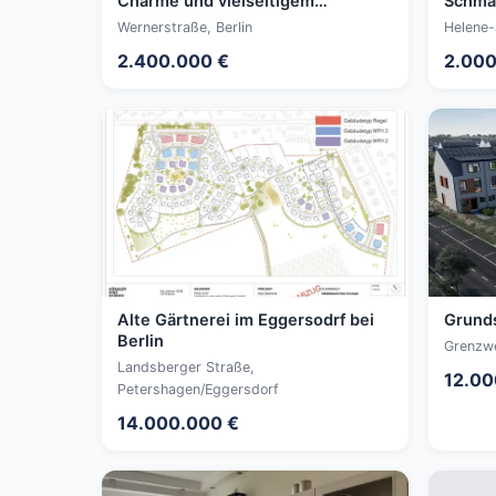
Charme und vielseitigem
Schma
Nutzungspotenzial
Wohnu
Wernerstraße, Berlin
Helene-
2.400.000 €
2.000
Alte Gärtnerei im Eggersodrf bei
Grunds
Berlin
Grenzwe
Landsberger Straße,
12.00
Petershagen/Eggersdorf
14.000.000 €