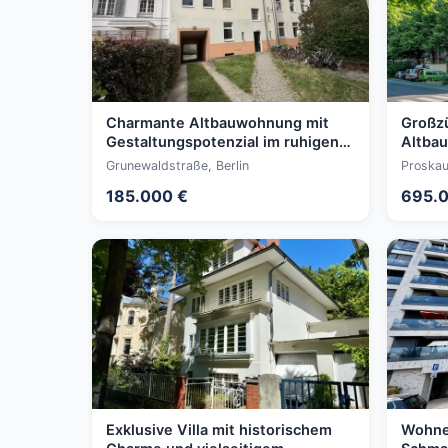
Charmante Altbauwohnung mit
Großz
Gestaltungspotenzial im ruhigen
Altbau
zweiten Gartenhaus
stilvo
Grunewaldstraße, Berlin
Proskau
185.000 €
695.0
Exklusive Villa mit historischem
Wohne