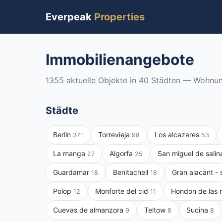
Everpeak
Properties
Immobilienangebote
1355 aktuelle Objekte in 40 Städten — Wohnu
Städte
Berlin
Torrevieja
Los alcazares
371
98
53
La manga
Algorfa
San miguel de sali
27
25
Guardamar
Benitachell
Gran alacant -
18
18
Polop
Monforte del cid
Hondon de las 
12
11
Cuevas de almanzora
Teltow
Sucina
9
8
8