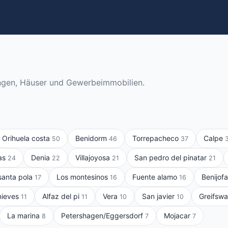
ngen, Häuser und Gewerbeimmobilien.
Orihuela costa
Benidorm
Torrepacheco
Calpe
50
46
37
nas
Denia
Villajoyosa
San pedro del pinatar
24
22
21
21
 santa pola
Los montesinos
Fuente alamo
Benijof
17
16
16
nieves
Alfaz del pi
Vera
San javier
Greifsw
11
11
10
10
La marina
Petershagen/Eggersdorf
Mojacar
8
7
7