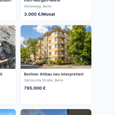
endorf
Fünf-Morgen-Miete
Hüttenweg, Berlin
3.000 €/Monat
it
Berliner Altbau neu interpretiert
Sächsische Straße, Berlin
795.000 €