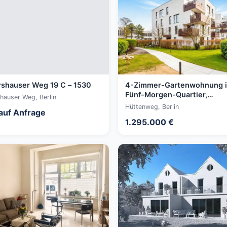
shauser Weg 19 C – 1530
4-Zimmer-Gartenwohnung 
Fünf-Morgen-Quartier,
hauser Weg, Berlin
Südterrasse und zwei
Hüttenweg, Berlin
 auf Anfrage
Tiefgaragenstellplätze
1.295.000 €