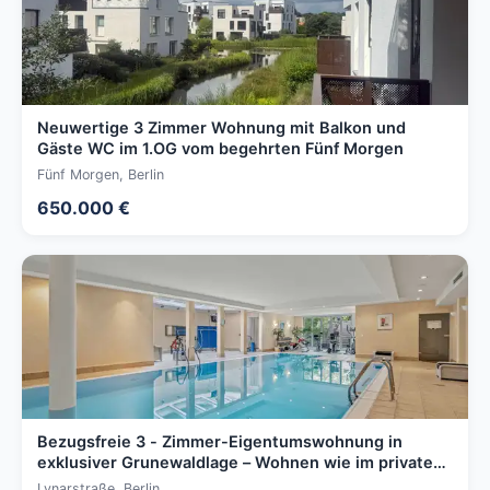
Neuwertige 3 Zimmer Wohnung mit Balkon und
Gäste WC im 1.OG vom begehrten Fünf Morgen
Fünf Morgen, Berlin
650.000 €
Bezugsfreie 3 - Zimmer-Eigentumswohnung in
exklusiver Grunewaldlage – Wohnen wie im privaten
Resort
Lynarstraße, Berlin