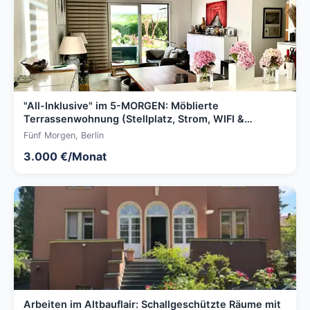
"All-Inklusive" im 5-MORGEN: Möblierte
Terrassenwohnung (Stellplatz, Strom, WIFI &
Privatgärtner)
Fünf Morgen, Berlin
3.000 €/Monat
Arbeiten im Altbauflair: Schallgeschützte Räume mit