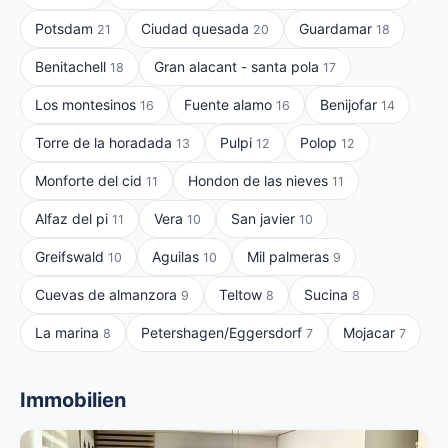
Potsdam
Ciudad quesada
Guardamar
21
20
18
Benitachell
Gran alacant - santa pola
18
17
Los montesinos
Fuente alamo
Benijofar
16
16
14
Torre de la horadada
Pulpi
Polop
13
12
12
Monforte del cid
Hondon de las nieves
11
11
Alfaz del pi
Vera
San javier
11
10
10
Greifswald
Aguilas
Mil palmeras
10
10
9
Cuevas de almanzora
Teltow
Sucina
9
8
8
La marina
Petershagen/Eggersdorf
Mojacar
8
7
7
Immobilien