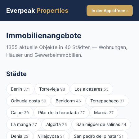
Everpeak
Properties
In der App öffnen ›
Immobilienangebote
1355 aktuelle Objekte in 40 Städten — Wohnungen,
Häuser und Gewerbeimmobilien.
Städte
Berlin
Torrevieja
Los alcazares
371
98
53
Orihuela costa
Benidorm
Torrepacheco
50
46
37
Calpe
Pilar de la horadada
Murcia
30
27
27
La manga
Algorfa
San miguel de salinas
27
25
24
Denia
Villajoyosa
San pedro del pinatar
22
21
21