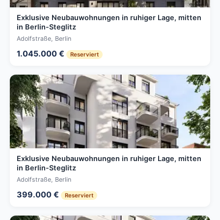
Exklusive Neubauwohnungen in ruhiger Lage, mitten
in Berlin-Steglitz
Adolfstraße, Berlin
1.045.000 €
Reserviert
Exklusive Neubauwohnungen in ruhiger Lage, mitten
in Berlin-Steglitz
Adolfstraße, Berlin
399.000 €
Reserviert