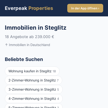
Everpeak
Properties
In der App öffnen ›
Immobilien in Steglitz
18 Angebote ab 239.000 €
↑ Immobilien in Deutschland
Beliebte Suchen
Wohnung kaufen in Steglitz
18
2-Zimmer-Wohnung in Steglitz
7
3-Zimmer-Wohnung in Steglitz
5
4-Zimmer-Wohnung in Steglitz
4
5-Zimmer-Wohnung in Steglitz
2