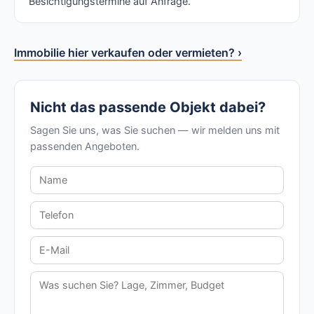
Besichtigungstermine auf Anfrage.
Immobilie hier verkaufen oder vermieten? ›
Nicht das passende Objekt dabei?
Sagen Sie uns, was Sie suchen — wir melden uns mit
passenden Angeboten.