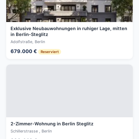
Exklusive Neubauwohnungen in ruhiger Lage, mitten
in Berlin-Steglitz
Adolfstraße, Berlin
679.000 €
Reserviert
2-Zimmer-Wohnung in Berlin Steglitz
Schillerstrasse , Berlin