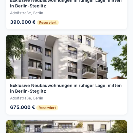
Exklusive Neubauwohnungen in ruhiger Lage, mitten
in Berlin-Steglitz
Adolfstraße, Berlin
390.000 €
Reserviert
Exklusive Neubauwohnungen in ruhiger Lage, mitten
in Berlin-Steglitz
Adolfstraße, Berlin
675.000 €
Reserviert