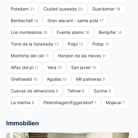
Potsdam
Ciudad quesada
Guardamar
21
20
18
Benitachell
Gran alacant - santa pola
18
17
Los montesinos
Fuente alamo
Benijofar
16
16
14
Torre de la horadada
Pulpi
Polop
13
12
12
Monforte del cid
Hondon de las nieves
11
11
Alfaz del pi
Vera
San javier
11
10
10
Greifswald
Aguilas
Mil palmeras
10
10
9
Cuevas de almanzora
Teltow
Sucina
9
8
8
La marina
Petershagen/Eggersdorf
Mojacar
8
7
7
Immobilien