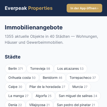
Everpeak
Properties
In der App öffnen ›
Immobilienangebote
1355 aktuelle Objekte in 40 Städten — Wohnungen,
Häuser und Gewerbeimmobilien.
Städte
Berlin
Torrevieja
Los alcazares
371
98
53
Orihuela costa
Benidorm
Torrepacheco
50
46
37
Calpe
Pilar de la horadada
Murcia
30
27
27
La manga
Algorfa
San miguel de salinas
27
25
24
Denia
Villajoyosa
San pedro del pinatar
22
21
21