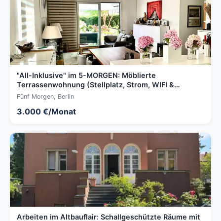
"All-Inklusive" im 5-MORGEN: Möblierte
Terrassenwohnung (Stellplatz, Strom, WIFI &
Privatgärtner)
Fünf Morgen, Berlin
3.000 €/Monat
Arbeiten im Altbauflair: Schallgeschützte Räume mit