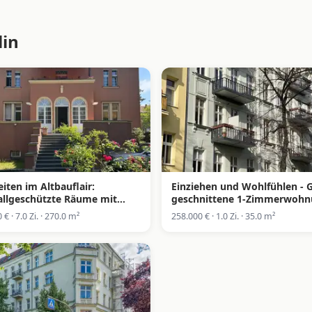
lin
iten im Altbauflair:
Einziehen und Wohlfühlen - 
allgeschützte Räume mit
geschnittene 1-Zimmerwoh
ten in Wilmersdorf
im gepflegten Altbau
 € · 7.0 Zi. · 270.0 m²
258.000 € · 1.0 Zi. · 35.0 m²