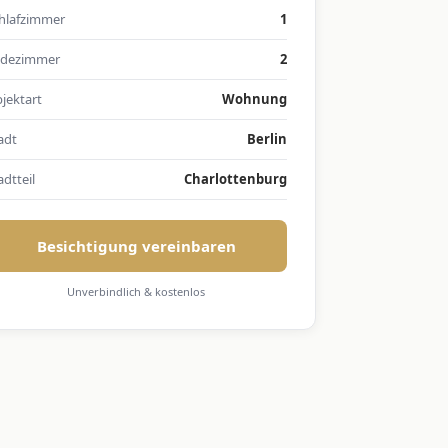
hlafzimmer
1
dezimmer
2
jektart
Wohnung
adt
Berlin
adtteil
Charlottenburg
Besichtigung vereinbaren
Unverbindlich & kostenlos