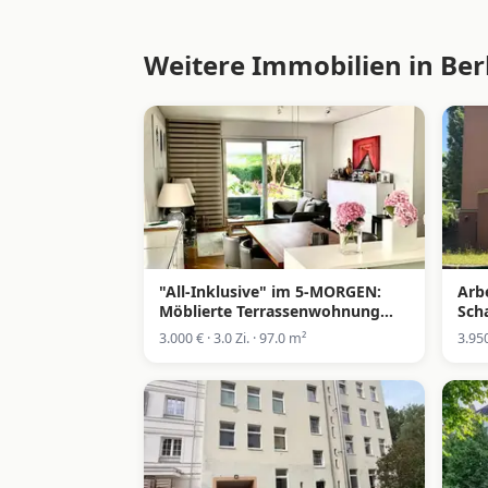
Weitere Immobilien in Ber
"All-Inklusive" im 5-MORGEN:
Arbe
Möblierte Terrassenwohnung
Sch
(Stellplatz, Strom, WIFI &
Gar
3.000 € · 3.0 Zi. · 97.0 m²
3.950
Privatgärtner)