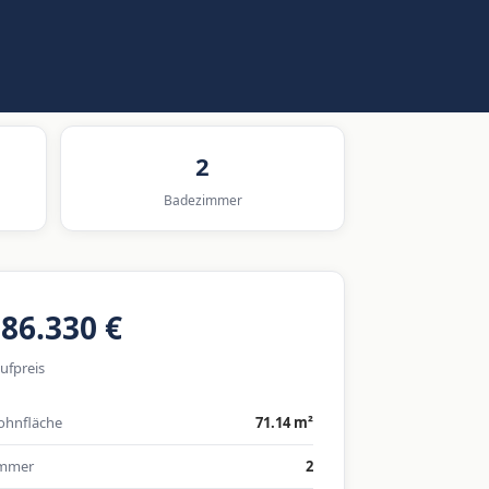
2
Badezimmer
86.330 €
ufpreis
hnfläche
71.14 m²
immer
2