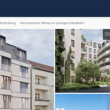
lottenburg
›
Kernsanierter Altbau im quirligen Kiezleben!