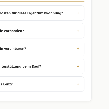
nkosten für diese Eigentumswohnung?
sind abhängig vom individuellen Verbrauch
Aufschlüsselung finden Sie im Exposé und dem
lie vorhanden?
ur Verfügung stellen.
wird der Energieausweis gemäß den aktuellen
ellung der Immobilie vor. Es ist von einer sehr
in vereinbaren?
hen Besichtigungstermin mit Ihnen. Bitte nutzen
der Webseite oder rufen Sie uns direkt an, um
nterstützung beim Kauf?
rungspartnern zusammen, die Sie umfassend
ngebote unterbreiten können. Sprechen Sie
us Lenz?
n Kontakt.
wendig sanierte Einheiten mit gehobener
einer exzellenten Lage in Berlin-
fort und zeitlosen Charme.