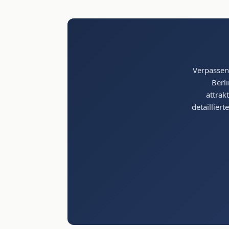
Verpassen
Berli
attrak
detaillier