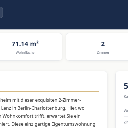
71.14 m²
2
Wohnfläche
Zimmer
5
Ka
nheim mit dieser exquisiten 2-Zimmer-
enz in Berlin-Charlottenburg. Hier, wo
Wo
n Wohnkomfort trifft, erwartet Sie ein
Z
niert. Diese einzigartige Eigentumswohnung