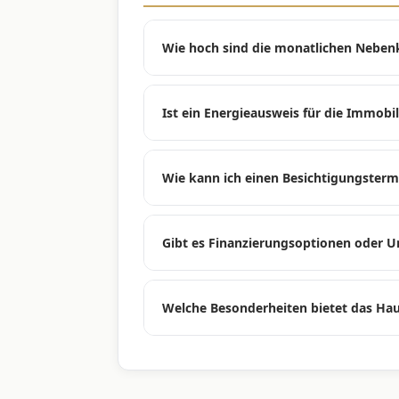
Wie hoch sind die monatlichen Nebe
Die genauen monatlichen Nebenkosten 
und der Verwaltung. Eine detaillierte 
Ist ein Energieausweis für die Immobi
Wirtschaftsplan, den wir Ihnen gerne z
Da es sich um einen Neubau handelt, 
Vorgaben erstellt und liegt bei Fertigst
Wie kann ich einen Besichtigungsterm
hohen Energieeffizienz auszugehen.
Gerne vereinbaren wir einen persönlic
Sie hierfür unser Kontaktformular auf 
Gibt es Finanzierungsoptionen oder U
einen passenden Zeitpunkt zu finden.
Wir arbeiten mit erfahrenen Finanzie
beraten und Ihnen maßgeschneiderte A
Welche Besonderheiten bietet das Ha
uns gerne darauf an, wir vermitteln de
Das Haus Lenz vereint Neubau und auf
Ausstattung, wie Aufzug und Balkon, in 
Charlottenburg. Es bietet urbanen Kom